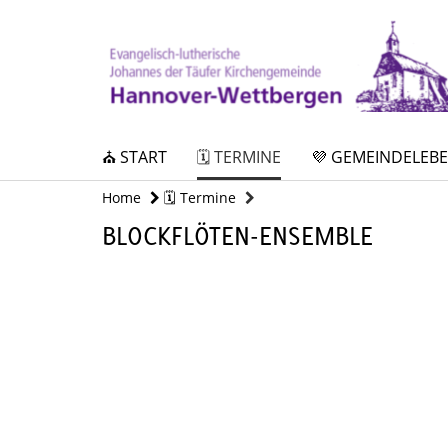
⛪ START
🗓️ TERMINE
💜 GEMEINDELEB
Home
🗓️ Termine
BLOCKFLÖTEN-ENSEMBLE