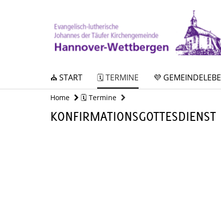
⛪ START
🗓️ TERMINE
💜 GEMEINDELEB
Home
🗓️ Termine
KONFIRMATIONSGOTTESDIENST